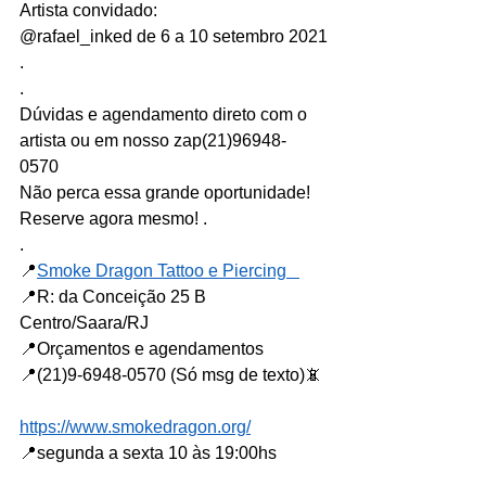
Artista convidado:⠀
@rafael_inked de 6 a 10 setembro 2021
.⠀
.⠀
Dúvidas e agendamento direto com o 
artista ou em nosso zap(21)96948-
0570⠀
Não perca essa grande oportunidade!⠀
Reserve agora mesmo! .⠀
.⠀
📍
Smoke Dragon Tattoo e Piercing⠀
📍R: da Conceição 25 B 
Centro/Saara/RJ⠀
📍Orçamentos e agendamentos⠀
📍(21)9-6948-0570 (Só msg de texto)📵
⠀
https://www.smokedragon.org/
📍segunda a sexta 10 às 19:00hs ⠀
⠀