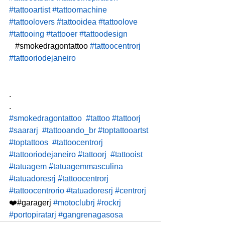
#tattooartist
#tattoomachine
#tattoolovers
#tattooidea
#tattoolove
#tattooing
#tattooer
#tattoodesign
⠀#smokedragontattoo 
#tattoocentrorj
#tattooriodejaneiro
⠀
⠀
.⠀
.⠀
#smokedragontattoo
#tattoo
#tattoorj
#saararj
#tattooando_br
#toptattooartst
#toptattoos
#tattoocentrorj
#tattooriodejaneiro
#tattoorj
#tattooist
#tatuagem
#tatuagemmasculina
 ⠀
#tatuadoresrj
#tattoocentrorj
#tattoocentrorio
#tatuadoresrj
#centrorj
❤️#garagerj 
#motoclubrj
#rockrj
#portopiratarj
#gangrenagasosa