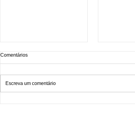
Tattoo rio
Comentários
Smoke Dragon Tattoo Rio is the
ideal studio for those seeking
distinctive, professional, and
Escreva um comentário
completely safe tattoos. Located
in the...
Smoke Drago
janeiro