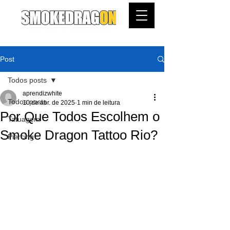
Post
Todos posts
aprendizwhite
Todos posts
10 de abr. de 2025
1 min de leitura
Por Que Todos Escolhem o
Tatuagem
Smoke Dragon Tattoo Rio?
Piercing