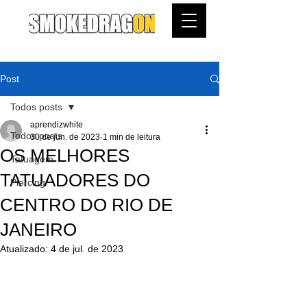
Post
Todos posts
aprendizwhite
Todos posts
30 de jun. de 2023
1 min de leitura
OS MELHORES
Tatuagem
TATUADORES DO
Piercing
CENTRO DO RIO DE
JANEIRO
Atualizado:
4 de jul. de 2023