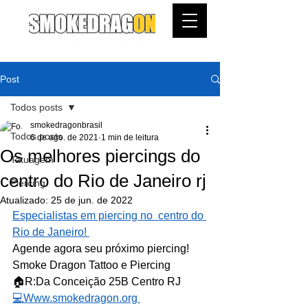
Post
Todos posts
smokedragonbrasil
Todos posts
6 de ago. de 2021
1 min de leitura
Os melhores piercings do
Tatuagem
centro do Rio de Janeiro rj
Piercing
Atualizado:
25 de jun. de 2022
Especialistas em piercing no  centro do 
Rio de Janeiro! 
Agende agora seu próximo piercing!
Smoke Dragon Tattoo e Piercing
🏠R:Da Conceição 25B Centro RJ
💻Www.smokedragon.org 