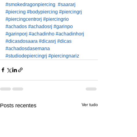
#smokedragonpiercing
#saararj
#piercing
#bodypiercing
#piercingrj
#piercingcentrorj
#piercingrio
#achados
#achadosrj
#garinpo
#garinporj
#achadinho
#achadinhorj
#dicasdosaara
#dicasrj
#dicas
#achadosdasemana
#studiodepiercingrj
#piercingnariz
Ver tudo
Posts recentes