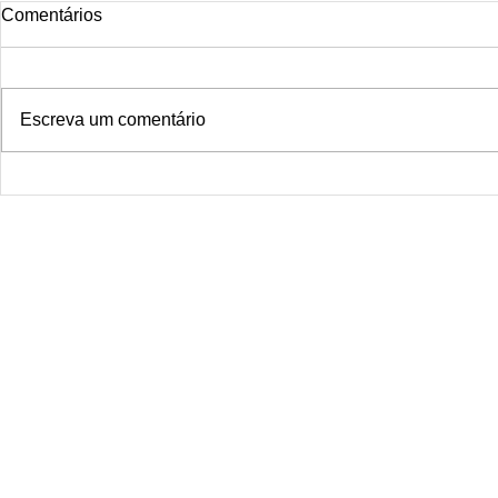
Tattoo rio
Comentários
Smoke Dragon Tattoo Rio is the
ideal studio for those seeking
distinctive, professional, and
Escreva um comentário
completely safe tattoos. Located
in the...
Smoke Drago
janeiro