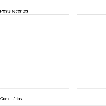
Posts recentes
Tattoo rio
Comentários
Smoke Dragon Tattoo Rio is the