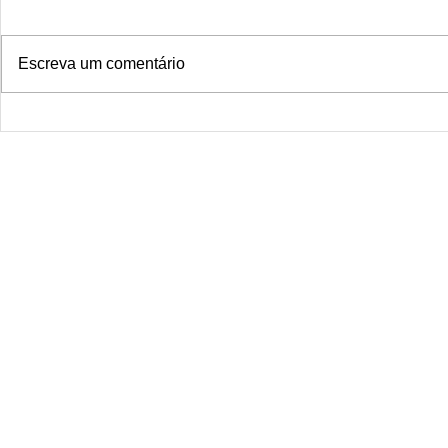
ideal studio for those seeking
distinctive, professional, and
Escreva um comentário
completely safe tattoos. Located
in the...
Smoke Drago
janeiro