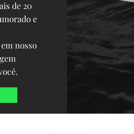
is de 20
humorado e
ê em nosso
agem
 você.