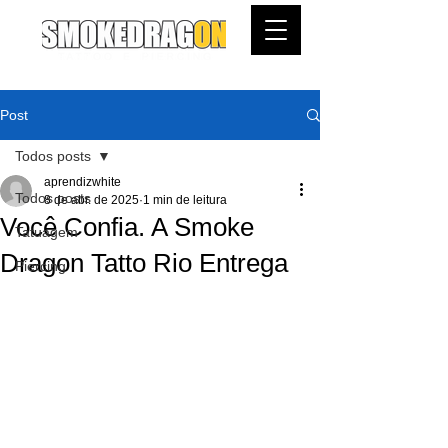
Post
Todos posts
aprendizwhite
Todos posts
8 de abr. de 2025
1 min de leitura
Você Confia. A Smoke
Tatuagem
Dragon Tatto Rio Entrega
Piercing