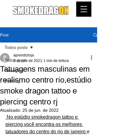
Post
Todos posts
aprendizloja
Todos posts
2 de jun. de 2021
1 min de leitura
Tatuagens masculinas em
Tatuagem
realismo centro rio,estúdio
Piercing
smoke dragon tattoo e
piercing centro rj
Atualizado:
25 de jun. de 2022
 No estúdio smokedragon tattoo e 
piercing você encontra os melhores 
tatuadores do centro do rio de janeiro 
e 