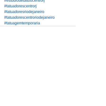
#estudiodetattoocentrorj
#tatuadorescentrorj
#tatuadoresriodejaneiro
#tatuadorescentroriodejaneiro
#tatuagemtemporaria
Ver tudo
Posts recentes