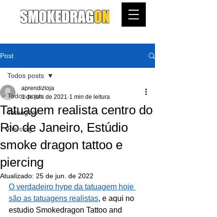
Post
Todos posts
aprendizloja
Todos posts
1 de jun. de 2021
1 min de leitura
Tatuagem realista centro do
Tatuagem
Rio de Janeiro, Estúdio
Piercing
smoke dragon tattoo e
piercing
Atualizado:
25 de jun. de 2022
O verdadeiro hype da tatuagem hoje 
são as tatuagens realistas
, e aqui no  
estudio Smokedragon Tattoo and 