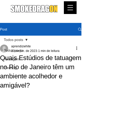
Post
Todos posts
aprendizwhite
Todos posts
23 de jun. de 2023
1 min de leitura
Quais Estúdios de tatuagem
Tatuagem
no Rio de Janeiro têm um
Piercing
ambiente acolhedor e
amigável?