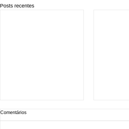
Posts recentes
Tattoo rio
Comentários
Smoke Dragon Tattoo Rio is the
ideal studio for those seeking