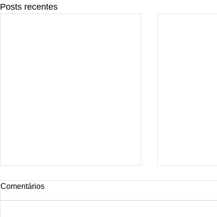
Posts recentes
Tattoo rio
Comentários
Smoke Dragon Tattoo Rio is the
ideal studio for those seeking