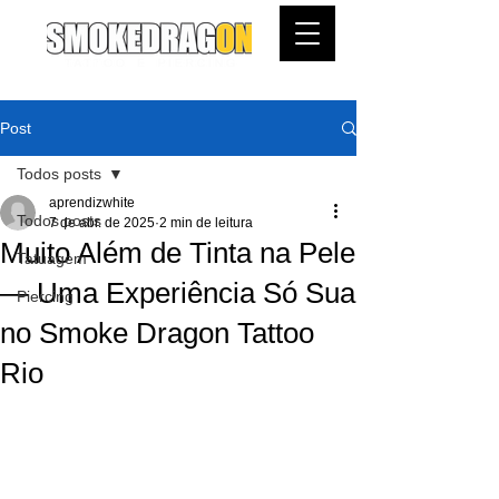
Post
Todos posts
aprendizwhite
Todos posts
7 de abr. de 2025
2 min de leitura
Muito Além de Tinta na Pele
Tatuagem
— Uma Experiência Só Sua
Piercing
no Smoke Dragon Tattoo
Rio