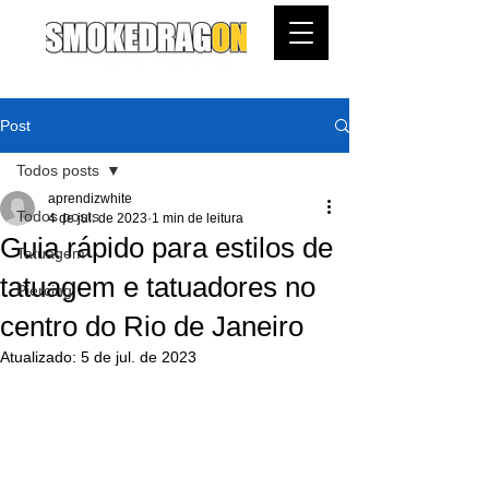
Post
Todos posts
aprendizwhite
Todos posts
4 de jul. de 2023
1 min de leitura
Guia rápido para estilos de
Tatuagem
tatuagem e tatuadores no
Piercing
centro do Rio de Janeiro
Atualizado:
5 de jul. de 2023