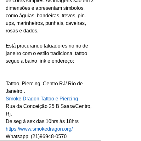
de cores simples. As imagens são em 2 
dimensões e apresentam símbolos, 
como águias, bandeiras, trevos, pin-
ups, marinheiros, punhais, caveiras, 
rosas e dados. 
Está procurando tatuadores no rio de 
janeiro com o estilo tradicional tattoo 
segue a baixo link e endereço:
Tattoo, Piercing, Centro RJ/ Rio de 
Janeiro .
Smoke Dragon Tattoo e Piercing 
Rua da Conceição 25 B Saara/Centro, 
Rj.
De seg à sex das 10hrs às 18hrs
https://www.smokedragon.org/
Whatsapp: (21)96948-0570