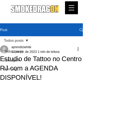
Post
Todos posts
aprendizwhite
Todos posts
12 de jul. de 2023
1 min de leitura
Estudio de Tattoo no Centro
Tatuagem
RJ com a AGENDA
Piercing
DISPONÍVEL!