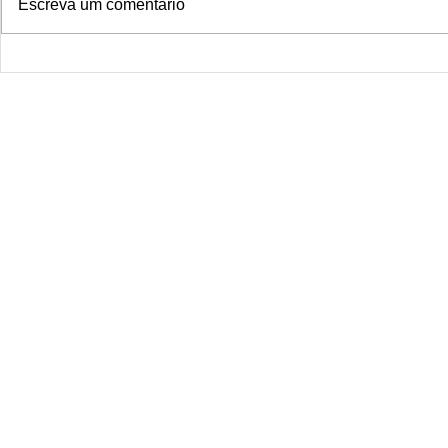
Escreva um comentário
completely safe tattoos. Located
in the...
Smoke Drago
janeiro