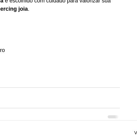
ia
 é escolhido com cuidado para valorizar sua 
iercing joia
.
ro
V