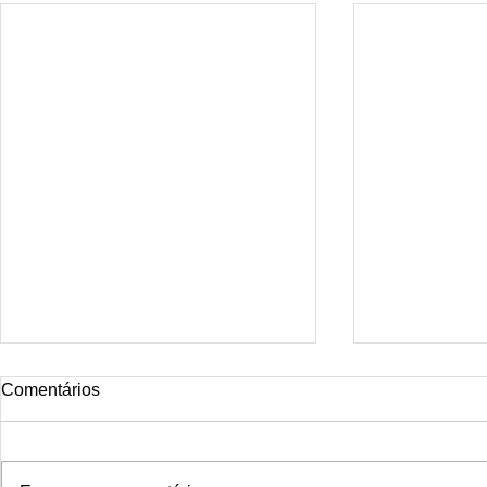
Tattoo rio
Comentários
Smoke Dragon Tattoo Rio is the
ideal studio for those seeking
distinctive, professional, and