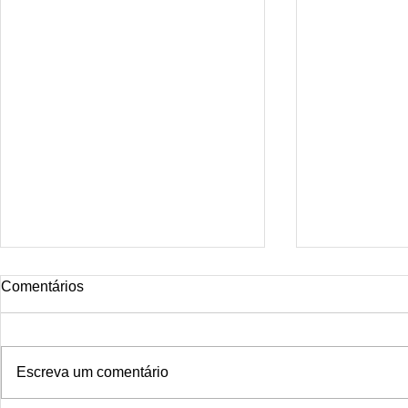
Tattoo rio
Comentários
Smoke Dragon Tattoo Rio is the
ideal studio for those seeking
distinctive, professional, and
Escreva um comentário
completely safe tattoos. Located
in the...