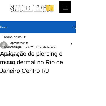
Post
Todos posts
aprendizwhite
Todos posts
29 de jun. de 2023
1 min de leitura
Aplicação de piercing e
Tatuagem
micro dermal no Rio de
Piercing
Janeiro Centro RJ