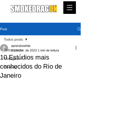
Post
Todos posts
aprendizwhite
Todos posts
23 de jun. de 2023
1 min de leitura
10 Estúdios mais
Tatuagem
conhecidos do Rio de
Piercing
Janeiro