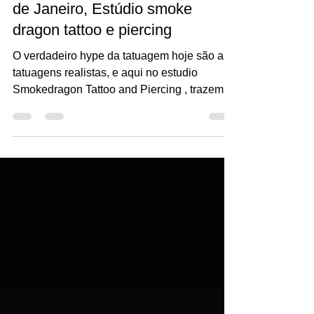
1 de jun. de 2021
1 min de leitura
Tatuagem realista centro do Rio
de Janeiro, Estúdio smoke
dragon tattoo e piercing
O verdadeiro hype da tatuagem hoje são as
tatuagens realistas, e aqui no estudio
Smokedragon Tattoo and Piercing , trazemos
para você as...